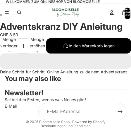
WILLKOMMEN ZUM ONLINESHOP VON BLOOMOISELLE
Artikel 
Warenk
insgesa
0
Adventskranz DIY Anleitung
Bild
Bild
im
im
CHF 8.50
Vollbildmodus
Vollbildmodus
Menge
Menge
öffnen
öffnen
verringern
erhöhen
In den Warenkorb legen
Deine Schritt für Schritt Online Anleitung zu deinem Adventskranz
You may also like
Newsletter!
Sei bei den Ersten, wenns was Neues gibt!
E-Mail
Datenschutzerklärung
© 2026
Bloomoiselle Shop
, Powered by Shopify
Bestimmungen und Richtlinien